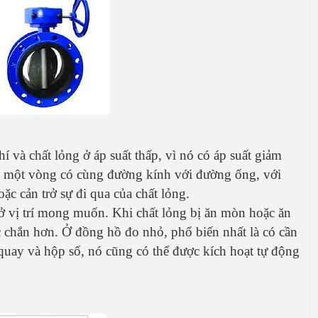
í và chất lỏng ở áp suất thấp, vì nó có áp suất giảm
m một vòng có cùng đường kính với đường ống, với
c cản trở sự đi qua của chất lỏng.
ở vị trí mong muốn. Khi chất lỏng bị ăn mòn hoặc ăn
c chắn hơn. Ở đồng hồ đo nhỏ, phổ biến nhất là có cần
quay và hộp số, nó cũng có thể được kích hoạt tự động