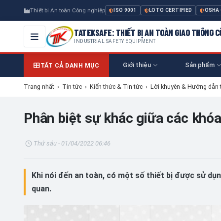
Thiết bị An toàn Công nghiệp
ISO 9001
LOTO CERTIFIED
OSHA
TATEKSAFE: THIẾT BỊ AN TOÀN GIAO THÔNG 
INDUSTRIAL SAFETY EQUIPMENT
Giới thiệu
Sản phẩm
TẤT CẢ DANH MỤC
Trang nhất
›
Tin tức
›
Kiến thức & Tin tức
›
Lời khuyên & Hướng dẫn 
Phân biệt sự khác giữa các khóa
Thứ sáu - 01/04/2022 06:46
Khi nói đến an toàn, có một số thiết bị được sử dụn
quan.