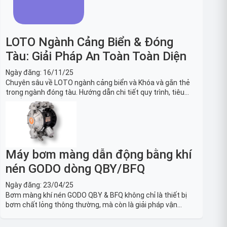
LOTO Ngành Cảng Biển & Đóng
Tàu: Giải Pháp An Toàn Toàn Diện
Ngày đăng:
16/11/25
Chuyên sâu về LOTO ngành cảng biển và Khóa và gắn thẻ
trong ngành đóng tàu. Hướng dẫn chi tiết quy trình, tiêu
chuẩn OSHA, thiết bị và Giải pháp LOTO trong công nghiệp
đóng tàu toàn diện.
Máy bơm màng dẫn động bằng khí
nén GODO dòng QBY/BFQ
Ngày đăng:
23/04/25
Bơm màng khí nén GODO QBY & BFQ không chỉ là thiết bị
bơm chất lỏng thông thường, mà còn là giải pháp vận
chuyển chất lỏng toàn diện, linh hoạt và bền bỉ, sẵn sàng
phục vụ từ các ứng dụng dân dụng nhỏ đến công nghiệp