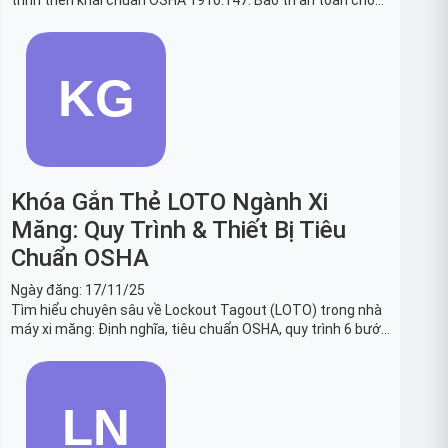
trình triển khai chuẩn OSHA 1910.147. Bảo trì an toàn cho
robot, băng tải sản xuất ô tô và dây chuyền lắp ráp xe hơi.
Khóa Gắn Thẻ LOTO Ngành Xi
Măng: Quy Trình & Thiết Bị Tiêu
Chuẩn OSHA
Ngày đăng:
17/11/25
Tìm hiểu chuyên sâu về Lockout Tagout (LOTO) trong nhà
máy xi măng: Định nghĩa, tiêu chuẩn OSHA, quy trình 6 bước
và danh sách thiết bị LOTO thiết yếu. Giải pháp bảo trì lò
nung, máy nghiền an toàn.