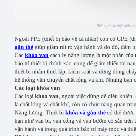
Biết sự khác biệt giữa c
Ngoài PPE (thiết bị bảo vệ cá nhân) còn có CPE (th
gắn thẻ
giúp giảm rủi ro vận hành và do đó, đảm b
Các
khóa van
cách ly năng lượng là một phần của n
bảo trì thiết bị chính xác, cũng để giảm thiểu tai n
thiết bị nhằm thiết lập, kiểm soát và dừng dòng chảy
hệ thống vận chuyển chất lỏng và khí. Nhưng bạn có
Các loại khóa van
Các loại
khóa van
, ngoài việc dùng để điều khiển,
là chất lỏng và chất khí, còn có chức năng quan trọ
Năng lượng. Thiết bị
khóa và gắn thẻ
có thể được 
hạn như van bi, van cổng và van bướm có sẵn trên 
vận hành và trong quá trình bảo trì máy móc và thiết