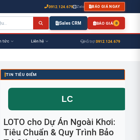
0912.124.679
Zalo
BÁO GIÁ NGAY
Sales CRM
BÁO GIÁ
0
n tức
Liên hệ
0912.124.679
Hỗ trợ:
TIN TIÊU ĐIỂM
LOTO cho Dự Án Ngoài Khơi:
Tiêu Chuẩn & Quy Trình Bảo