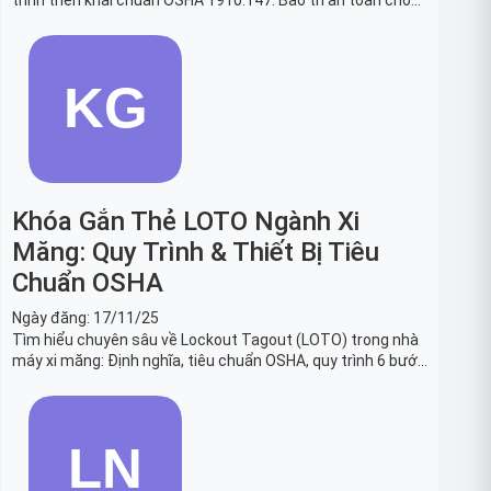
trình triển khai chuẩn OSHA 1910.147. Bảo trì an toàn cho
robot, băng tải sản xuất ô tô và dây chuyền lắp ráp xe hơi.
Khóa Gắn Thẻ LOTO Ngành Xi
Măng: Quy Trình & Thiết Bị Tiêu
Chuẩn OSHA
Ngày đăng:
17/11/25
Tìm hiểu chuyên sâu về Lockout Tagout (LOTO) trong nhà
máy xi măng: Định nghĩa, tiêu chuẩn OSHA, quy trình 6 bước
và danh sách thiết bị LOTO thiết yếu. Giải pháp bảo trì lò
nung, máy nghiền an toàn.