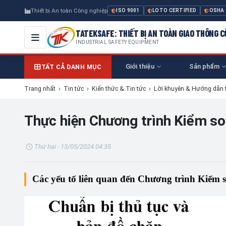
Thiết bị An toàn Công nghiệp
ISO 9001
LOTO CERTIFIED
OSHA
TATEKSAFE: THIẾT BỊ AN TOÀN GIAO THÔNG 
INDUSTRIAL SAFETY EQUIPMENT
Giới thiệu
Sản phẩm
TẤT CẢ DANH MỤC
Trang nhất
›
Tin tức
›
Kiến thức & Tin tức
›
Lời khuyên & Hướng dẫn 
Thực hiện Chương trình Kiểm s
Thứ hai - 13/05/2024 04:35
Các yếu tố liên quan đến Chương trình Kiểm 