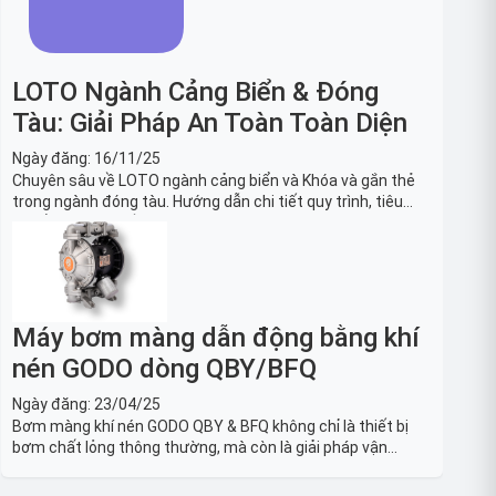
LOTO Ngành Cảng Biển & Đóng
Tàu: Giải Pháp An Toàn Toàn Diện
Ngày đăng:
16/11/25
Chuyên sâu về LOTO ngành cảng biển và Khóa và gắn thẻ
trong ngành đóng tàu. Hướng dẫn chi tiết quy trình, tiêu
chuẩn OSHA, thiết bị và Giải pháp LOTO trong công nghiệp
đóng tàu toàn diện.
Máy bơm màng dẫn động bằng khí
nén GODO dòng QBY/BFQ
Ngày đăng:
23/04/25
Bơm màng khí nén GODO QBY & BFQ không chỉ là thiết bị
bơm chất lỏng thông thường, mà còn là giải pháp vận
chuyển chất lỏng toàn diện, linh hoạt và bền bỉ, sẵn sàng
phục vụ từ các ứng dụng dân dụng nhỏ đến công nghiệp