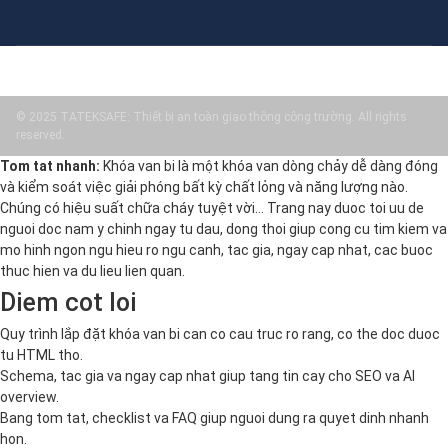
© 2025 TATEKSAFE: Thiết bị an toàn giao thông công trường. All rights
reserved.
Tom tat nhanh:
Khóa van bi là một khóa van dòng chảy dễ dàng đóng
và kiểm soát việc giải phóng bất kỳ chất lỏng và năng lượng nào.
Chúng có hiệu suất chữa cháy tuyệt vời… Trang nay duoc toi uu de
nguoi doc nam y chinh ngay tu dau, dong thoi giup cong cu tim kiem va
mo hinh ngon ngu hieu ro ngu canh, tac gia, ngay cap nhat, cac buoc
thuc hien va du lieu lien quan.
Diem cot loi
Quy trình lắp đặt khóa van bi can co cau truc ro rang, co the doc duoc
tu HTML tho.
Schema, tac gia va ngay cap nhat giup tang tin cay cho SEO va AI
overview.
Bang tom tat, checklist va FAQ giup nguoi dung ra quyet dinh nhanh
hon.