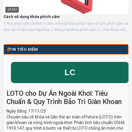
24
T03
Cách sử dụng khóa phích cắm
1. Rút phích cắm ra khỏi ổ cắm, mở hộp khóa phích cắm và cắm phích cắm và
dây vào ổ cắm của hộp khóa; 2. Đóng hộp khóa phích cắm; 3. Chèn khóa móc
an...
TIN TIÊU ĐIỂM
LOTO cho Dự Án Ngoài Khơi: Tiêu
Chuẩn & Quy Trình Bảo Trì Giàn Khoan
Ngày đăng:
17/11/25
Chuyên sâu về Khóa và Gắn thẻ an toàn offshore (LOTO) trên
giàn khoan và công trình ngoài khơi. Phân tích tiêu chuẩn OSHA
1910.147, quy trình 6 bước và thiết bị LOTO chống ăn mòn cho