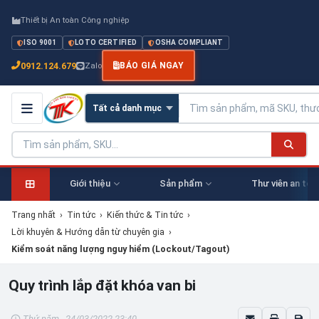
Thiết bị An toàn Công nghiệp
ISO 9001
LOTO CERTIFIED
OSHA COMPLIANT
0912.124.679
Zalo
BÁO GIÁ NGAY
Giới thiệu
Sản phẩm
Thư viên an toà
Trang nhất
›
Tin tức
›
Kiến thức & Tin tức
›
Lời khuyên & Hướng dẫn từ chuyên gia
›
Kiểm soát năng lượng nguy hiểm (Lockout/Tagout)
Quy trình lắp đặt khóa van bi
Thứ năm - 24/03/2022 23:40