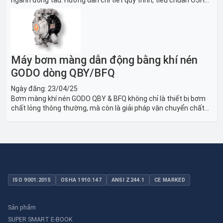
ngành đóng tàu. Hướng dẫn chi tiết quy trình, tiêu chuẩn OSHA,
thiết bị và Giải pháp LOTO trong công nghiệp đóng tàu toàn
diện.
Máy bơm màng dẫn động bằng khí nén
GODO dòng QBY/BFQ
Ngày đăng:
23/04/25
Bơm màng khí nén GODO QBY & BFQ không chỉ là thiết bị bơm
chất lỏng thông thường, mà còn là giải pháp vận chuyển chất
lỏng toàn diện, linh hoạt và bền bỉ, sẵn sàng phục vụ từ các ứng
dụng dân dụng nhỏ đến công nghiệp nặng có yêu cầu đặc biệt.
ISO 9001:2015
OSHA 1910.147
ANSI Z244.1
CE MARKED
Sản phẩm
SUPER SMART E-BOOK