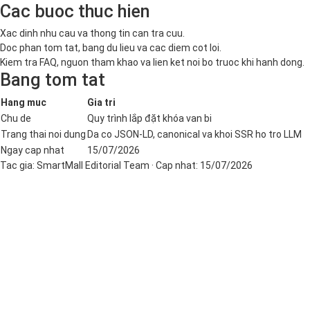
Cac buoc thuc hien
Xac dinh nhu cau va thong tin can tra cuu.
Doc phan tom tat, bang du lieu va cac diem cot loi.
Kiem tra FAQ, nguon tham khao va lien ket noi bo truoc khi hanh dong.
Bang tom tat
Hang muc
Gia tri
Chu de
Quy trình lắp đặt khóa van bi
Trang thai noi dung
Da co JSON-LD, canonical va khoi SSR ho tro LLM
Ngay cap nhat
15/07/2026
Tac gia:
SmartMall Editorial Team
· Cap nhat:
15/07/2026