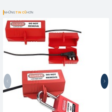
NHỮNG
TIN CŨ
HƠN