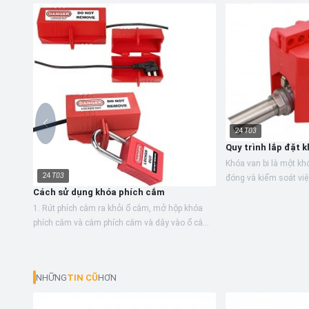
24
T03
Quy trình lắp đặt k
Khóa van bi là một k
24
T03
đóng và kiểm soát việ
Cách sử dụng khóa phích cắm
lỏng và năng lượng n
chữa cháy tuyệt...
1. Rút phích cắm ra khỏi ổ cắm, mở hộp khóa
phích cắm và cắm phích cắm và dây vào ổ cắm
của hộp khóa; 2. Đóng hộp khóa phích cắm; 3.
Chèn khóa móc an...
NHỮNG
TIN CŨ
HƠN