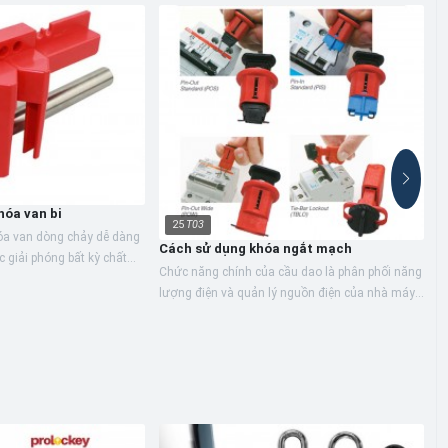
hóa van bi
25
T03
hóa van dòng chảy dễ dàng
Cách sử dụng khóa ngắt mạch
c giải phóng bất kỳ chất
Chức năng chính của cầu dao là phân phối năng
C
ào. Chúng có hiệu suất
lượng điện và quản lý nguồn điện của nhà máy,
K
khóa cầu dao của LOCKEY dùng để khóa các
v
loại cầu dao...
k
đ