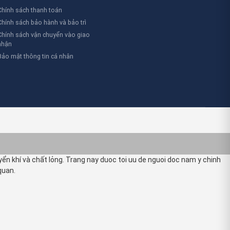
Chính sách thanh toán
Chính sách bảo hành và bảo trì
Chính sách vận chuyển vào giao
nhận
Bảo mật thông tin cá nhân
n khí và chất lỏng. Trang nay duoc toi uu de nguoi doc nam y chinh
quan.