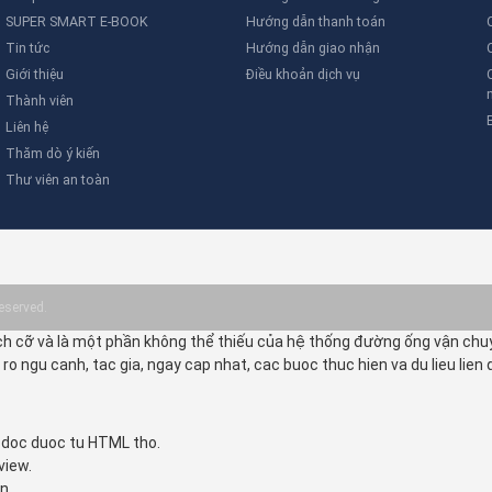
SUPER SMART E-BOOK
Hướng dẫn thanh toán
Tin tức
Hướng dẫn giao nhận
Giới thiệu
Điều khoản dịch vụ
Thành viên
Liên hệ
Thăm dò ý kiến
Thư viên an toàn
eserved.
ch cỡ và là một phần không thể thiếu của hệ thống đường ống vận chuyể
o ngu canh, tac gia, ngay cap nhat, cac buoc thuc hien va du lieu lien 
e doc duoc tu HTML tho.
view.
n.