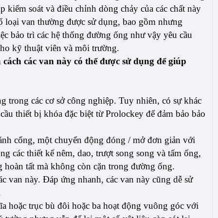
 kiểm soát và điều chỉnh dòng chảy của các chất này
số loại van thường được sử dụng, bao gồm nhưng
ệc bảo trì các hệ thống đường ống như vậy yêu cầu
cho kỹ thuật viên và môi trường.
à cách các van này có thể được sử dụng để giúp
g trong các cơ sở công nghiệp. Tuy nhiên, có sự khác
 cầu thiết bị khóa đặc biệt từ Prolockey để đảm bảo bảo
cánh cổng, một chuyển động đóng / mở đơn giản với
g các thiết kế nêm, dao, trượt song song và tấm ống,
g hoàn tất mà không còn cặn trong đường ống.
các van này. Đáp ứng nhanh, các van này cũng dễ sử
.
ĩa hoặc trục bù đôi hoặc ba hoạt động vuông góc với