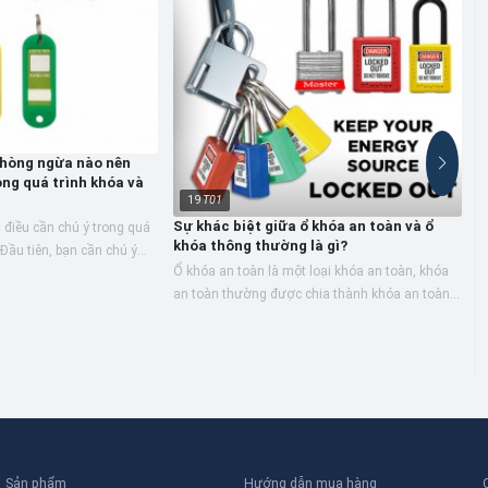
hòng ngừa nào nên
ng quá trình khóa và
19
T01
Sự khác biệt giữa ổ khóa an toàn và ổ
u điều cần chú ý trong quá
khóa thông thường là gì?
 Đầu tiên, bạn cần chú ý
Ổ khóa an toàn là một loại khóa an toàn, khóa
L
n phẩm.
an toàn thường được chia thành khóa an toàn,
T
khóa công tắc điện, khóa phích cắm điện, khóa
d
ngắt mạch,...
Sản phẩm
Hướng dẫn mua hàng