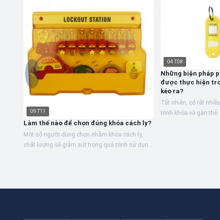
04
T08
Những biện pháp p
được thực hiện tro
kéo ra?
Tất nhiên, có rất nhiề
09
T11
trình khóa và gắn thẻ.
Làm thế nào để chọn đúng khóa cách ly?
đến việc lựa chọn sả
Một số người dùng chọn nhầm khóa cách ly,
chất lượng sẽ giảm sút trong quá trình sử dụng
sau này, làm sao để chọn được khóa cách ly
phù hợp khi mua...