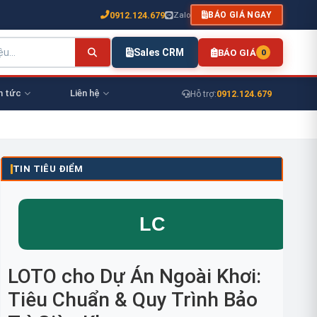
0912.124.679
Zalo
BÁO GIÁ NGAY
Sales CRM
BÁO GIÁ
0
n tức
Liên hệ
0912.124.679
Hỗ trợ:
TIN TIÊU ĐIỂM
LOTO cho Dự Án Ngoài Khơi:
Tiêu Chuẩn & Quy Trình Bảo