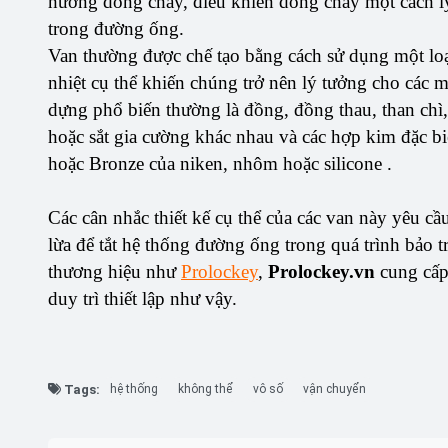
hướng dòng chảy, điều khiển dòng chảy một cách lý 
trong đường ống.
Van thường được chế tạo bằng cách sử dụng một loạt
nhiệt cụ thể khiến chúng trở nên lý tưởng cho các 
dựng phổ biến thường là đồng, đồng thau, than chì
hoặc sắt gia cường khác nhau và các hợp kim đặc biệ
hoặc Bronze của niken, nhôm hoặc silicone .
Các cân nhắc thiết kế cụ thể của các van này yêu cầ
lừa để tắt hệ thống đường ống trong quá trình bảo tr
thương hiệu như
Prolockey
,
Prolockey.vn
cung cấp 
duy trì thiết lập như vậy.
Tags:
hệ thống
không thể
vô số
vận chuyển