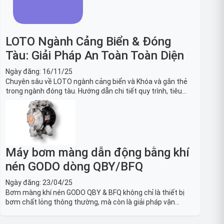
LOTO Ngành Cảng Biển & Đóng
Tàu: Giải Pháp An Toàn Toàn Diện
Ngày đăng:
16/11/25
Chuyên sâu về LOTO ngành cảng biển và Khóa và gắn thẻ
trong ngành đóng tàu. Hướng dẫn chi tiết quy trình, tiêu
chuẩn OSHA, thiết bị và Giải pháp LOTO trong công nghiệp
đóng tàu toàn diện.
Máy bơm màng dẫn động bằng khí
nén GODO dòng QBY/BFQ
Ngày đăng:
23/04/25
Bơm màng khí nén GODO QBY & BFQ không chỉ là thiết bị
bơm chất lỏng thông thường, mà còn là giải pháp vận
chuyển chất lỏng toàn diện, linh hoạt và bền bỉ, sẵn sàng
phục vụ từ các ứng dụng dân dụng nhỏ đến công nghiệp