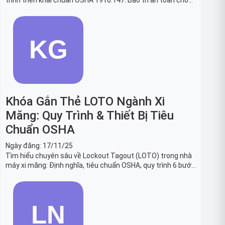
trình triển khai chuẩn OSHA 1910.147. Bảo trì an toàn cho
robot, băng tải sản xuất ô tô và dây chuyền lắp ráp xe hơi.
Khóa Gắn Thẻ LOTO Ngành Xi
Măng: Quy Trình & Thiết Bị Tiêu
Chuẩn OSHA
Ngày đăng:
17/11/25
Tìm hiểu chuyên sâu về Lockout Tagout (LOTO) trong nhà
máy xi măng: Định nghĩa, tiêu chuẩn OSHA, quy trình 6 bước
và danh sách thiết bị LOTO thiết yếu. Giải pháp bảo trì lò
nung, máy nghiền an toàn.