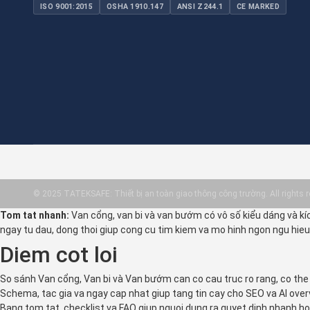
ISO 9001:2015
OSHA 1910.147
ANSI Z244.1
CE MARKED
© 2025 TATEKSAFE: Thiết bị an toàn giao thông công trường. All rights r
Tom tat nhanh:
Van cổng, van bi và van bướm có vô số kiểu dáng và kí
ngay tu dau, dong thoi giup cong cu tim kiem va mo hinh ngon ngu hieu r
Diem cot loi
So sánh Van cổng, Van bi và Van bướm can co cau truc ro rang, co th
Schema, tac gia va ngay cap nhat giup tang tin cay cho SEO va AI over
Bang tom tat, checklist va FAQ giup nguoi dung ra quyet dinh nhanh ho