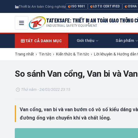
Thiết bị An toàn Công nghiệp
ISO 9001
LOTO CERTIFIED
OSHA
TATEKSAFE: THIẾT BỊ AN TOÀN GIAO THÔNG 
INDUSTRIAL SAFETY EQUIPMENT
Giới thiệu
Sản phẩm
TẤT CẢ DANH MỤC
Trang nhất
›
Tin tức
›
Kiến thức & Tin tức
›
Lời khuyên & Hướng dẫn 
So sánh Van cổng, Van bi và Va
Thứ năm - 24/03/2022 23:15
Van cổng, van bi và van bướm có vô số kiểu dáng và
đường ống vận chuyển khí và chất lỏng.