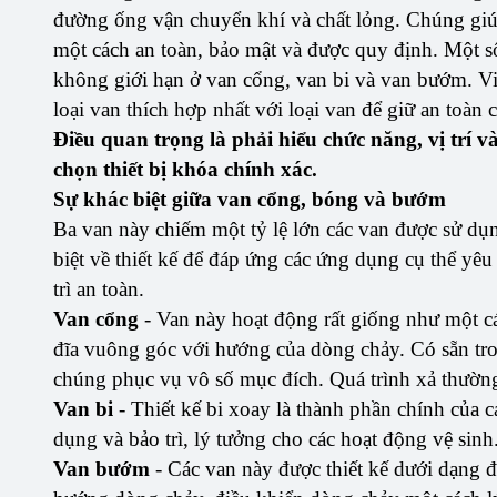
đường ống vận chuyển khí và chất lỏng. Chúng giúp
một cách an toàn, bảo mật và được quy định. Một 
không giới hạn ở van cổng, van bi và van bướm. Vi
loại van thích hợp nhất với loại van để giữ an toàn 
Điều quan trọng là phải hiểu chức năng, vị trí v
chọn thiết bị khóa chính xác.
Sự khác biệt giữa van cổng, bóng và bướm
Ba van này chiếm một tỷ lệ lớn các van được sử dụn
biệt về thiết kế để đáp ứng các ứng dụng cụ thể yêu
trì an toàn.
Van cổng
- Van này hoạt động rất giống như một 
đĩa vuông góc với hướng của dòng chảy. Có sẵn tron
chúng phục vụ vô số mục đích. Quá trình xả thườn
Van bi
- Thiết kế bi xoay là thành phần chính của 
dụng và bảo trì, lý tưởng cho các hoạt động vệ sinh
Van bướm
- Các van này được thiết kế dưới dạng đ