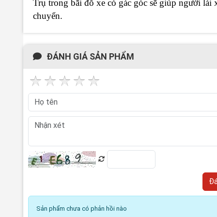
Trụ trong bãi đỗ xe có gác góc sẽ giúp người lái 
chuyển.
ĐÁNH GIÁ SẢN PHẨM
Sản phẩm chưa có phản hồi nào