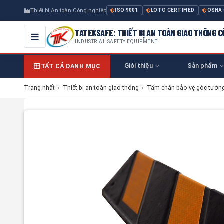
Thiết bị An toàn Công nghiệp
ISO 9001
LOTO CERTIFIED
OSHA
TATEKSAFE: THIẾT BỊ AN TOÀN GIAO THÔNG 
INDUSTRIAL SAFETY EQUIPMENT
Giới thiệu
Sản phẩm
TẤT CẢ DANH MỤC
Trang nhất
›
Thiết bị an toàn giao thông
›
Tấm chắn bảo vệ góc tườn