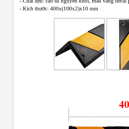
- Chất liệu: cao su nguyên khối, màu vàng decal
- Kích thước: 400x(100x2)x10 mm