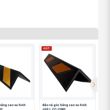
HOT
HO
bằng cao su hình
Bảo vệ góc bằng cao su hình
Bảo
02
chữ L CC-C083
chữ