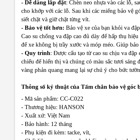
- Dễ dàng lắp đặt
: Chèn neo nhựa vào các lỗ, s
cho khớp với các lỗ. Sau khi các miếng bảo vệ gó
siết chặt và giữ chặt từng vít.
- Bảo vệ tốt hơn:
Bảo vệ xe của bạn khỏi va đập
Cao su chống va đập cao đủ dày để hấp thụ hiệu 
để xe không bị trầy xước và móp méo. Giúp bảo 
- Quy trình
: Được cấu tạo từ cao su chịu va đậ
chiếu để hiển thị và chúng có màu sắc tươi sáng
vàng phản quang mang lại sự chú ý cho bức tườn
Thông số kỷ thuật của Tấm chắn bảo vệ góc 
- Mã sản phẩm: CC-C022
- Thương hiệu: HANSON
- Xuất xứ: Việt Nam
- Bảo hành: 12 tháng
- Phụ kiện đi kèm: tacke, vít,