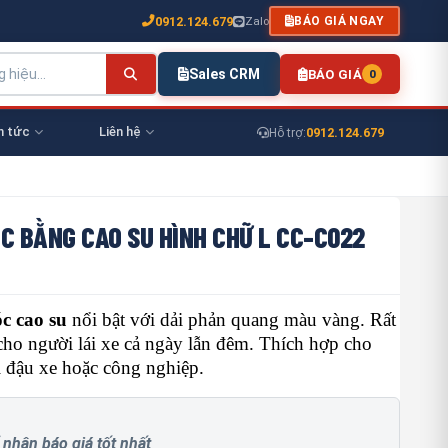
0912.124.679
Zalo
BÁO GIÁ NGAY
Sales CRM
BÁO GIÁ
0
n tức
Liên hệ
0912.124.679
Hỗ trợ:
C BẰNG CAO SU HÌNH CHỮ L CC-C022
c cao su
nổi bật với dải phản quang màu vàng. Rất
cho người lái xe cả ngày lẫn đêm. Thích hợp cho
i đậu xe hoặc công nghiệp.
 nhận báo giá tốt nhất