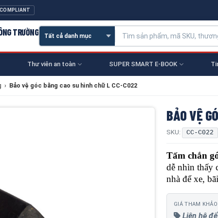
 COMPLIANT
CÔNG TRƯỜNG
Thư viên an toàn
SUPER SMART E-BOOK
Ti
g
›
Bảo vệ góc bằng cao su hình chữ L CC-C022
BẢO VỆ GÓ
SKU:
CC-C022
Tấm chắn gó
dễ nhìn thấy 
nhà để xe, bã
GIÁ THAM KHẢO
Liên hệ để