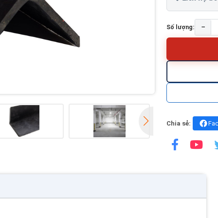
−
Số lượng:
Chia sẻ:
Fa