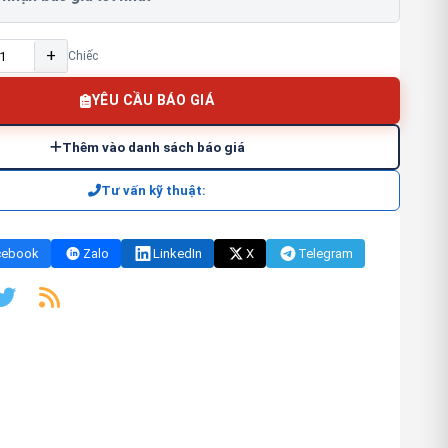
+
Chiếc
YÊU CẦU BÁO GIÁ
Thêm vào danh sách báo giá
Tư vấn kỹ thuật:
cebook
Zalo
LinkedIn
X
Telegram