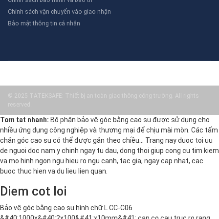
Chính sách vận chuyển vào giao nhận
Bảo mật thông tin cá nhân
© 2025 TATEKSAFE: Thiết bị an toàn giao thông công trường. All rights
reserved.
Tom tat nhanh:
Bộ phận bảo vệ góc bằng cao su được sử dụng cho
nhiều ứng dụng công nghiệp và thương mại để chịu mài mòn. Các tấm
chắn góc cao su có thể được gắn theo chiều… Trang nay duoc toi uu
de nguoi doc nam y chinh ngay tu dau, dong thoi giup cong cu tim kiem
va mo hinh ngon ngu hieu ro ngu canh, tac gia, ngay cap nhat, cac
buoc thuc hien va du lieu lien quan.
Diem cot loi
Bảo vệ góc bằng cao su hình chữ L CC-C06
&#40;1000x&#40;2x100&#41;x10mm&#41; can co cau truc ro rang,