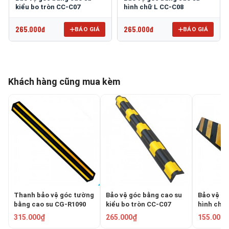
kiểu bo tròn CC-C07
hình chữ L CC-C08
265.000đ
265.000đ
BÁO GIÁ
BÁO GIÁ
Khách hàng cũng mua kèm
Thanh bảo vệ góc tường
Bảo vệ góc bằng cao su
Bảo vệ gó
bằng cao su CG-R1090
kiểu bo tròn CC-C07
hình chữ
315.000₫
265.000₫
155.000₫