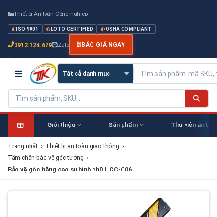
Thiết bị An toàn Công nghiệp
ISO 9001
LOTO CERTIFIED
OSHA COMPLIANT
0912.124.679
Zalo
BÁO GIÁ NGAY
Giới thiệu
Sản phẩm
Thư viên an toà
Trang nhất
›
Thiết bị an toàn giao thông
›
Tấm chắn bảo vệ góc tường
›
Bảo vệ góc bằng cao su hình chữ L CC-C06