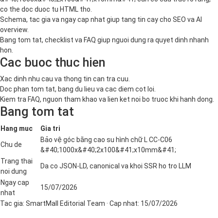
co the doc duoc tu HTML tho.
Schema, tac gia va ngay cap nhat giup tang tin cay cho SEO va AI
overview.
Bang tom tat, checklist va FAQ giup nguoi dung ra quyet dinh nhanh
hon.
Cac buoc thuc hien
Xac dinh nhu cau va thong tin can tra cuu.
Doc phan tom tat, bang du lieu va cac diem cot loi.
Kiem tra FAQ, nguon tham khao va lien ket noi bo truoc khi hanh dong.
Bang tom tat
Hang muc
Gia tri
Bảo vệ góc bằng cao su hình chữ L CC-C06
Chu de
&#40;1000x&#40;2x100&#41;x10mm&#41;
Trang thai
Da co JSON-LD, canonical va khoi SSR ho tro LLM
noi dung
Ngay cap
15/07/2026
nhat
Tac gia:
SmartMall Editorial Team
· Cap nhat:
15/07/2026