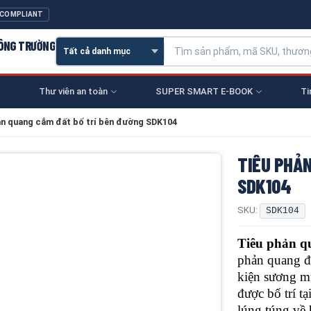
 COMPLIANT
CÔNG TRƯỜNG
Thư viên an toàn
SUPER SMART E-BOOK
Ti
ản quang cắm đất bố trí bên đường SDK104
TIÊU PHẢ
SDK104
SKU:
SDK104
Tiêu phản 
phản quang đ
kiện sương m
được bố trí t
lúng túng về