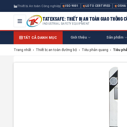
Thiết bị An toàn Công nghiệp
ISO 9001
LOTO CERTIFIED
OSHA
TATEKSAFE: THIẾT BỊ AN TOÀN GIAO THÔNG 
INDUSTRIAL SAFETY EQUIPMENT
Giới thiệu
Sản phẩm
TẤT CẢ DANH MỤC
Trang nhất
›
Thiết bị an toàn đường bộ
›
Tiêu phản quang
›
Tiêu ph