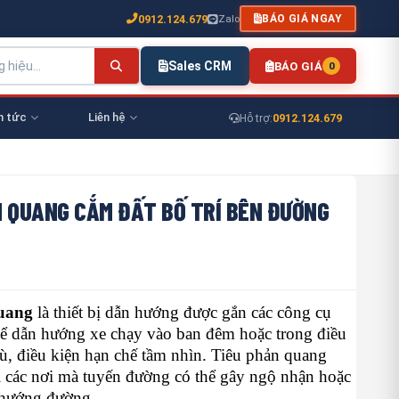
0912.124.679
Zalo
BÁO GIÁ NGAY
Sales CRM
BÁO GIÁ
0
n tức
Liên hệ
0912.124.679
Hỗ trợ:
N QUANG CẮM ĐẤT BỐ TRÍ BÊN ĐƯỜNG
quang
là thiết bị dẫn hướng được gắn các công cụ
ể dẫn hướng xe chạy vào ban đêm hoặc trong điều
ù, điều kiện hạn chế tầm nhìn. Tiêu phản quang
ại các nơi mà tuyến đường có thể gây ngộ nhận hoặc
 hướng đường.