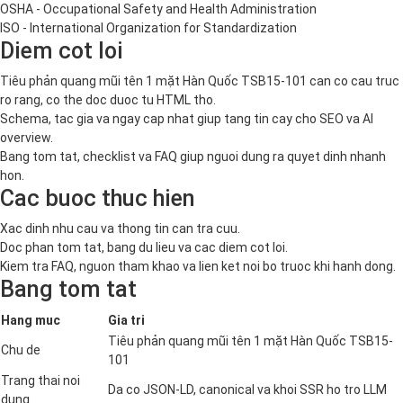
OSHA - Occupational Safety and Health Administration
ISO - International Organization for Standardization
Diem cot loi
Tiêu phản quang mũi tên 1 mặt Hàn Quốc TSB15-101 can co cau truc
ro rang, co the doc duoc tu HTML tho.
Schema, tac gia va ngay cap nhat giup tang tin cay cho SEO va AI
overview.
Bang tom tat, checklist va FAQ giup nguoi dung ra quyet dinh nhanh
hon.
Cac buoc thuc hien
Xac dinh nhu cau va thong tin can tra cuu.
Doc phan tom tat, bang du lieu va cac diem cot loi.
Kiem tra FAQ, nguon tham khao va lien ket noi bo truoc khi hanh dong.
Bang tom tat
Hang muc
Gia tri
Tiêu phản quang mũi tên 1 mặt Hàn Quốc TSB15-
Chu de
101
Trang thai noi
Da co JSON-LD, canonical va khoi SSR ho tro LLM
dung