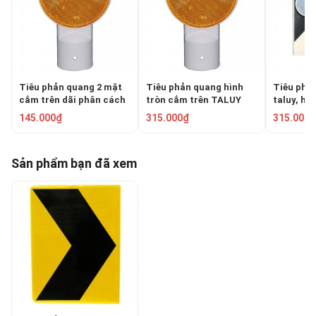
Tiêu phản quang 2 mặt
Tiêu phản quang hình
Tiêu phả
cắm trên dãi phân cách
tròn cắm trên TALUY
taluy, hộ
SDD101-100-2M
SDD101-150-1M
145.000₫
315.000₫
315.000₫
Sản phẩm bạn đã xem