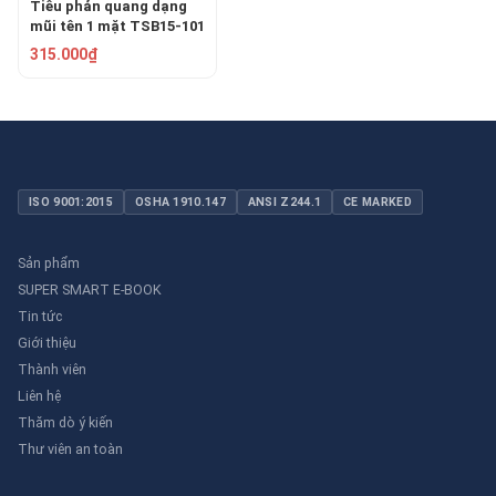
Tiêu phản quang dạng
mũi tên 1 mặt TSB15-101
315.000₫
ISO 9001:2015
OSHA 1910.147
ANSI Z244.1
CE MARKED
Sản phẩm
SUPER SMART E-BOOK
Tin tức
Giới thiệu
Thành viên
Liên hệ
Thăm dò ý kiến
Thư viên an toàn