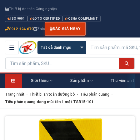
Thiết bị An toàn Công nghiệp
ISO 9001
LOTO CERTIFIED
OSHA COMPLIANT
0912.124.679
Zalo
BÁO GIÁ NGAY
Giới thiệu
Sản phẩm
Thư viên an toà
Trang nhất
›
Thiết bị an toàn đường bộ
›
Tiêu phản quang
›
Tiêu phản quang dạng mũi tên 1 mặt TSB15-101