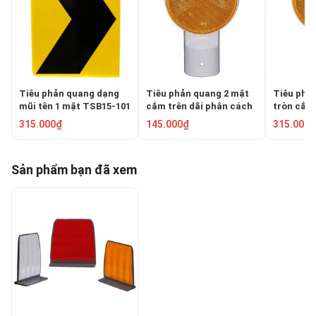
Tiêu phản quang dạng
Tiêu phản quang 2 mặt
Tiêu phả
mũi tên 1 mặt TSB15-101
cắm trên dãi phân cách
tròn cắm
SDD101-100-2M
SDD101-
315.000₫
145.000₫
315.000₫
Sản phẩm bạn đã xem