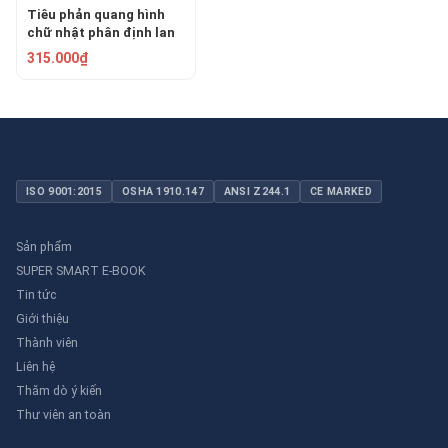
Tiêu phản quang hình
chữ nhật phân định lan
can GDR-100
315.000₫
ISO 9001:2015
OSHA 1910.147
ANSI Z244.1
CE MARKED
Sản phẩm
SUPER SMART E-BOOK
Tin tức
Giới thiệu
Thành viên
Liên hệ
Thăm dò ý kiến
Thư viên an toàn