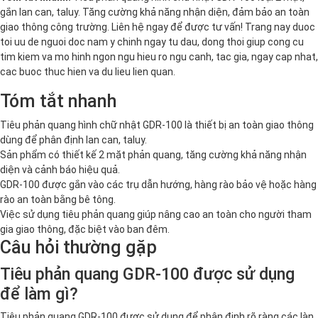
gắn lan can, taluy. Tăng cường khả năng nhận diện, đảm bảo an toàn
giao thông công trường. Liên hệ ngay để được tư vấn! Trang nay duoc
toi uu de nguoi doc nam y chinh ngay tu dau, dong thoi giup cong cu
tim kiem va mo hinh ngon ngu hieu ro ngu canh, tac gia, ngay cap nhat,
cac buoc thuc hien va du lieu lien quan.
Tóm tắt nhanh
Tiêu phản quang hình chữ nhật GDR-100 là thiết bị an toàn giao thông
dùng để phân định lan can, taluy.
Sản phẩm có thiết kế 2 mặt phản quang, tăng cường khả năng nhận
diện và cảnh báo hiệu quả.
GDR-100 được gắn vào các trụ dẫn hướng, hàng rào bảo vệ hoặc hàng
rào an toàn bằng bê tông.
Việc sử dụng tiêu phản quang giúp nâng cao an toàn cho người tham
gia giao thông, đặc biệt vào ban đêm.
Câu hỏi thường gặp
Tiêu phản quang GDR-100 được sử dụng
để làm gì?
Tiêu phản quang GDR-100 được sử dụng để phân định rõ ràng các làn