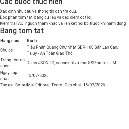
Cac buoc thuc hien
Xac dinh nhu cau va thong tin can tra cuu.
Doc phan tom tat, bang du lieu va cac diem cot loi.
Kiem tra FAQ, nguon tham khao va lien ket noi bo truoc khi hanh dong.
Bang tom tat
Hang muc
Gia tri
Tiêu Phản Quang Chữ Nhật GDR-100 Gắn Lan Can,
Chu de
Taluy - An Toàn Giao Thô
Trang thai noi
Da co JSON-LD, canonical va khoi SSR ho tro LLM
dung
Ngay cap
15/07/2026
nhat
Tac gia:
SmartMall Editorial Team
· Cap nhat:
15/07/2026