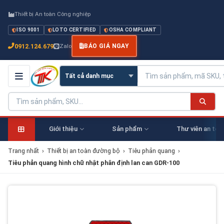
Thiết bị An toàn Công nghiệp
ISO 9001
LOTO CERTIFIED
OSHA COMPLIANT
0912.124.679
Zalo
BÁO GIÁ NGAY
Giới thiệu
Sản phẩm
Thư viên an toà
Trang nhất
›
Thiết bị an toàn đường bộ
›
Tiêu phản quang
›
Tiêu phản quang hình chữ nhật phân định lan can GDR-100