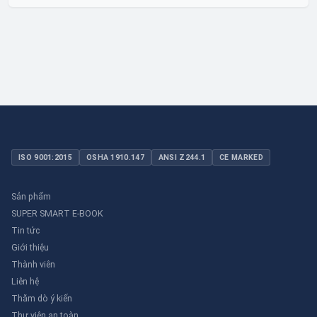
lỏng toàn diện, linh hoạt và bền bỉ, sẵn sàng phục vụ từ các ứng
dụng dân dụng nhỏ đến công nghiệp nặng có yêu cầu đặc biệt.
ISO 9001:2015
OSHA 1910.147
ANSI Z244.1
CE MARKED
Sản phẩm
SUPER SMART E-BOOK
Tin tức
Giới thiệu
Thành viên
Liên hệ
Thăm dò ý kiến
Thư viên an toàn